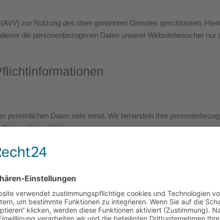
g (AVV) zur Nutzung des oben genannten Dienstes geschlossen. Hierb
s dieser die personenbezogenen Daten unserer Websitebesucher nur 
licht­informationen
rer persönlichen Daten sehr ernst. Wir behandeln Ihre personenbezo
r Datenschutzerklärung.
edene personenbezogene Daten erhoben. Personenbezogene Daten sind
ng erläutert, welche Daten wir erheben und wofür wir sie nutzen. S
im Internet (z. B. bei der Kommunikation per E-Mail) Sicherheitslück
.