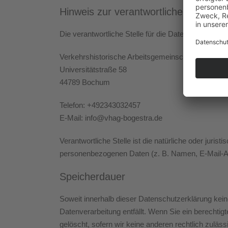
Hinweis zur verantwortlichen Stelle
Die verantwortliche Stelle für die Datenverarbeitung
Verkehrshistorische Arbeitsgemeinschaft Bogestra
Universitätstraße 58
44789 Bochum
Telefon: +492343032457
E-Mail: info@vhag-bogestra.de
Verantwortliche Stelle ist die natürliche oder juri
personenbezogenen Daten (z. B. Namen, E-Mail-Ad
Speicherdauer
Soweit innerhalb dieser Datenschutzerklärung kein
Datenverarbeitung entfällt. Wenn Sie ein berechti
gelöscht, sofern wir keine anderen rechtlich zulä