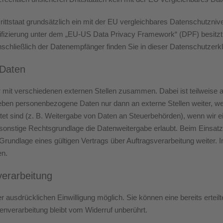
Drittstaat grundsätzlich ein mit der EU vergleichbares Datenschutzni
ifizierung unter dem „EU-US Data Privacy Framework“ (DPF) besitzt 
nschließlich der Datenempfänger finden Sie in dieser Datenschutzerk
Daten
r mit verschiedenen externen Stellen zusammen. Dabei ist teilweis
 geben personenbezogene Daten nur dann an externe Stellen weiter, w
chtet sind (z. B. Weitergabe von Daten an Steuerbehörden), wenn wir ein
nstige Rechtsgrundlage die Datenweitergabe erlaubt. Beim Einsatz 
undlage eines gültigen Vertrags über Auftragsverarbeitung weiter. I
en.
verarbeitung
 ausdrücklichen Einwilligung möglich. Sie können eine bereits erteilte
enverarbeitung bleibt vom Widerruf unberührt.