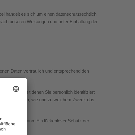
ei handelt es sich um einen datenschutzrechtlich
nach unseren Weisungen und unter Einhaltung der
genen Daten vertraulich und entsprechend den
 Daten, mit denen Sie persönlich identifiziert
ie erläutert auch, wie und zu welchem Zweck das
en aufweisen kann. Ein lückenloser Schutz der