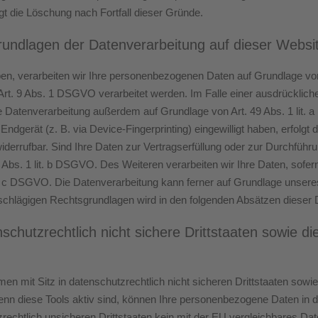
lgt die Löschung nach Fortfall dieser Gründe.
undlagen der Datenverarbeitung auf dieser Websi
ben, verarbeiten wir Ihre personenbezogenen Daten auf Grundlage von A
. 9 Abs. 1 DSGVO verarbeitet werden. Im Falle einer ausdrücklichen
ie Datenverarbeitung außerdem auf Grundlage von Art. 49 Abs. 1 lit.
r Endgerät (z. B. via Device-Fingerprinting) eingewilligt haben, erfolg
widerrufbar. Sind Ihre Daten zur Vertragserfüllung oder zur Durchfüh
 Abs. 1 lit. b DSGVO. Des Weiteren verarbeiten wir Ihre Daten, sofern 
it. c DSGVO. Die Datenverarbeitung kann ferner auf Grundlage unseres b
nschlägigen Rechtsgrundlagen wird in den folgenden Absätzen dieser 
nschutzrechtlich nicht sichere Drittstaaten sowie
n mit Sitz in datenschutzrechtlich nicht sicheren Drittstaaten sow
enn diese Tools aktiv sind, können Ihre personenbezogene Daten in di
zrechtlich unsicheren Drittstaaten kein mit der EU vergleichbares Da