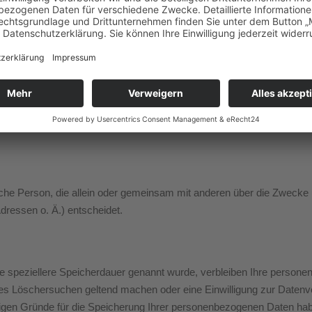
 auf dieser Website ist:
 e.V.
stische Person, die allein oder gemeinsam mit anderen über die Zwecke
ressen o. Ä.) entscheidet.
e speziellere Speicherdauer genannt wurde, verbleiben Ihre persone
gtes Löschersuchen geltend machen oder eine Einwilligung zur Datenv
ssigen Gründe für die Speicherung Ihrer personenbezogenen Daten habe