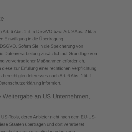
te
rt. 6 Abs. 1 lit. a DSGVO bzw. Art. 9 Abs. 2 lit. a
 Einwilligung in die Übertragung
 a DSGVO. Sofern Sie in die Speicherung von
t die Datenverarbeitung zusätzlich auf Grundlage von
rung vorvertraglicher Maßnahmen erforderlich,
diese zur Erfüllung einer rechtlichen Verpflichtung
erechtigten Interesses nach Art. 6 Abs. 1 lit. f
Datenschutzerklärung informiert.
 die Weitergabe an US-Unternehmen,
ie US-Tools, deren Anbieter nicht nach dem EU-US-
ese Staaten übertragen und dort verarbeitet
tenschutzniveau garantiert werden kann.