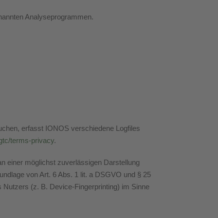
genannten Analyseprogrammen.
uchen, erfasst IONOS verschiedene Logfiles
gtc/terms-privacy
.
an einer möglichst zuverlässigen Darstellung
rundlage von Art. 6 Abs. 1 lit. a DSGVO und § 25
 Nutzers (z. B. Device-Fingerprinting) im Sinne