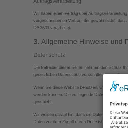
Auftragsverarbeitung
Wir haben einen Vertrag über Auftragsverarbeitun
vorgeschriebenen Vertrag, der gewährleistet, das
DSGVO verarbeitet.
3. Allgemeine Hinweise und Pf
Datenschutz
Die Betreiber dieser Seiten nehmen den Schutz Ih
gesetzlichen Datenschutzvorschriften sowie diese
Wenn Sie diese Website benutzen, werden verschi
werden können. Die vorliegende Datenschutzerkläru
geschieht.
Wir weisen darauf hin, dass die Datenübertragung 
Daten vor dem Zugriff durch Dritte ist nicht möglich