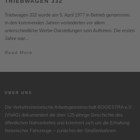
TRIEBWAGEN 332
Triebwagen 332 wurde am 5. April 1977 in Betrieb genommen.
In den kommenden Jahren veränderten vor allem
unterschiedliche Werbe-Darstellungen sein Auftreten. Die ersten
Jahre war...
Read More
ÜBER UNS
Die Verkehrshistorische Arbeitsgemeinschaft BOGESTRA e.V.
(VhAG) dokumentiert die über 125-jährige Geschichte des
öffentlichen Nahverkehrs und kümmert sich um die Erhaltung
historischer Fahrzeuge – zunächst der Straßenbahnen.