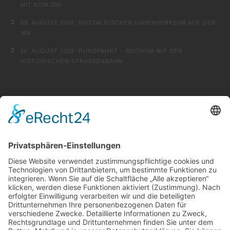
MIT KOM 209
09. AUGUST 2026: NOSTALGISCHER LINIENVERKEHR AUF DER
306
16. AUGUST 2026: RUNDFAHRT – BOCHUM MIT DER
HISTORISCHEN STRASSENBAHN
FINDEN …
SONSTIGE
KONTAKT
FACEBOOK