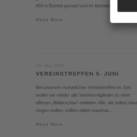
660 in Betrieb gesetzt und im Betriebshof Weitmar..
Read More
25. Mai 2026
VEREINSTREFFEN 5. JUNI
Bei unserem monatlichen Vereinstreffen im Juni
wollen wir wieder alle Vereinsmitglieder zu einer
offenen „Bilderschau“ einladen. Alle, die selbst etw
zeigen wollen, sollten dabei maximal...
Read More