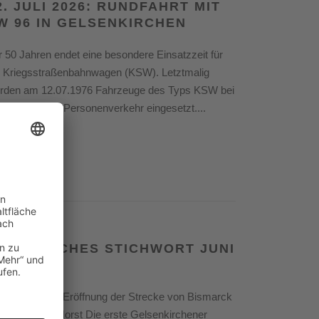
2. JULI 2026: RUNDFAHRT MIT
W 96 IN GELSENKIRCHEN
r 50 Jahren endet eine besondere Einsatzzeit für
e Kriegsstraßenbahnwagen (KSW). Letztmalig
rden am 12.07.1976 Fahrzeuge des Typs KSW bei
r Bogestra im Personenverkehr eingesetzt....
ead More
. Juni 2026
ISTORISCHES STICHWORT JUNI
026
r 125 Jahren: Eröffnung der Strecke von Bismarck
ch Buer und Horst Die erste Gelsenkirchener