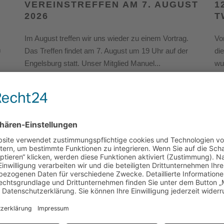
VEREINSTREFFEN AM 7. AUGUST
1
2026
T
Im August treffen wir uns wieder zu einem Vortrag.
Vo
m
Das Treffen findet am 7. August um 19 Uhr auf der
di
Engelsburg statt. Unser Mitglied Manuel...
wu
m
de
Read More
R
20. Juni 2026
01
LI
27.06.2026: NOSTALGISCH
H
UNTERWEGS ZUR
2
EXTRASCHICHT 2026
st
Vo
Anlässlich der 26. ExtraSchicht schicken wir wieder
na