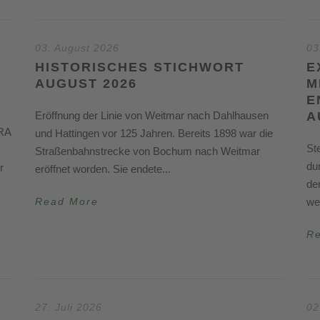
03. August 2026
03
HISTORISCHES STICHWORT
E
AUGUST 2026
M
E
Eröffnung der Linie von Weitmar nach Dahlhausen
A
TRA
und Hattingen vor 125 Jahren. Bereits 1898 war die
St
Straßenbahnstrecke von Bochum nach Weitmar
du
r
eröffnet worden. Sie endete...
de
Read More
we
R
27. Juli 2026
02