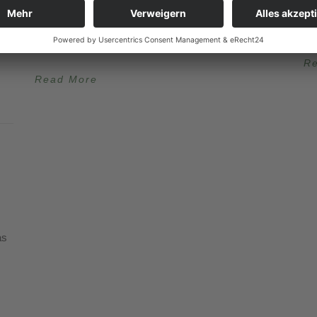
unseren historischen Triebwagen 332 auf einen Teil
.
St
der Linie 308 als zusätzlicher nostalgischer
vo
Straßenbahnwagen. Einsteigen kann man an...
R
Read More
as