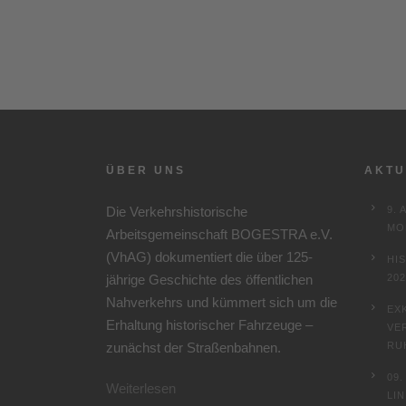
ÜBER UNS
AKTU
Die Verkehrshistorische
9. 
MO
Arbeitsgemeinschaft BOGESTRA e.V.
(VhAG) dokumentiert die über 125-
HI
jährige Geschichte des öffentlichen
202
Nahverkehrs und kümmert sich um die
EX
Erhaltung historischer Fahrzeuge –
VE
zunächst der Straßenbahnen.
RU
09
Weiterlesen
LI