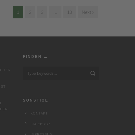
1
2
3
…
19
Next ›
FINDEN …
SCHER
UST
SONSTIGE
T –
CHEN
KONTAKT
FACEBOOK
IMPRESSUM