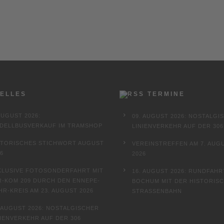
ELLES
TERMINE
AUGUST 2026:
09. AUGUST 2026: NOSTALGI
DELLBUSVERKAUF IM TRAMSHOP
LINIENVERKEHR AUF DER 306
STORISCHES STICHWORT AUGUST
VEREINSTREFFEN AM 7. AUG
6
2026
KLUSIVE FOTOSONDERFAHRT MIT
16. AUGUST 2026: RUNDFAHR
R-KOM 209 DURCH DEN ENNEPE-
BOCHUM MIT DER HISTORIS
HR-KREIS AM 23. AUGUST 2026
STRASSENBAHN
. AUGUST 2026: NOSTALGISCHER
NIENVERKEHR AUF DER 306