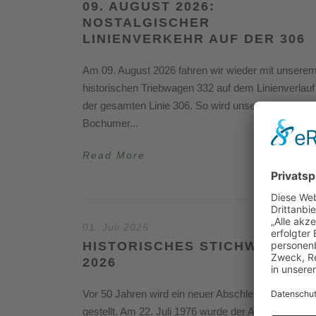
09. AUGUST 2026:
NOSTALGISCHER
LINIENVERKEHR AUF DER 306
Am 09. August 2026 fahren wir wieder mit unsere
historischen Triebwagen 332 auf dem Linienverlauf
der gesamten Linie 306. So wird unser Wagen vo
Bochumer...
Read More
01. Juli 2026
HISTORISCHES STICHWORT JU
2026
Vor 50 Jahren wird ein neuer Abschleppbus in Dien
gestellt. Am 22. Juli 1976 wurde der Abschleppbus