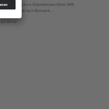
raßenbahnstrecke in Gelsenkirchen führte 1895
n der Innenstadt nach Bismarck....
ead More