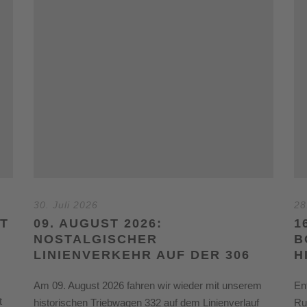
30. Juli 2026
28
T
09. AUGUST 2026:
1
NOSTALGISCHER
B
LINIENVERKEHR AUF DER 306
H
Am 09. August 2026 fahren wir wieder mit unserem
En
t
historischen Triebwagen 332 auf dem Linienverlauf
Ru