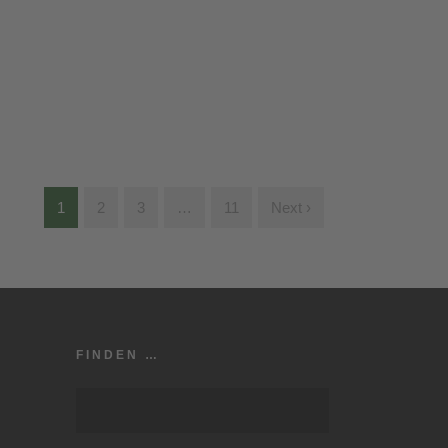
1
2
3
…
11
Next ›
FINDEN …