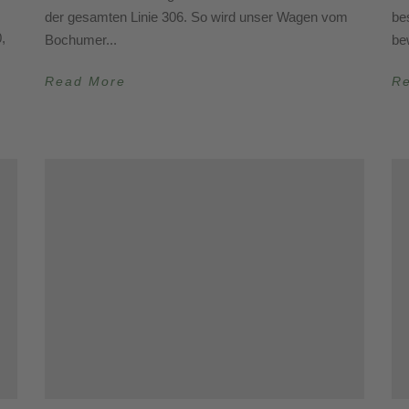
der gesamten Linie 306. So wird unser Wagen vom
be
,
Bochumer...
be
Read More
R