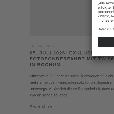
10. Juni 2026
05. JULI 2026: EXKLUSIVE
FOTOSONDERFAHRT MIT TW 96
IN BOCHUM
Mittlerweile 50 Jahre ist unser Triebwagen 96 nicht
mehr im aktiven Fahrgasteinsatz für die Bogestra
unterwegs. Anlässlich dieser Besonderheit, dass d
Wagen schon so lange...
Read More