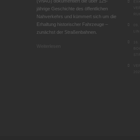
(VhAG) dokumentiert die über 125-
EX
jährige Geschichte des öffentlichen
VE
RU
Nahverkehrs und kümmert sich um die
Erhaltung historischer Fahrzeuge –
09
zunächst der Straßenbahnen.
LI
16
Weiterlesen
BO
ST
VE
202