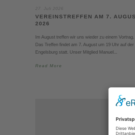
27. Juli 2026
VEREINSTREFFEN AM 7. AUGU
2026
Im August treffen wir uns wieder zu einem Vortrag.
Das Treffen findet am 7. August um 19 Uhr auf der
Engelsburg statt. Unser Mitglied Manuel...
Read More