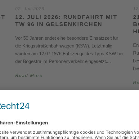
02. Juli 2026
12
ST
12. JULI 2026: RUNDFAHRT MIT
2
TW 96 IN GELSENKIRCHEN
B
H
Vor 50 Jahren endet eine besondere Einsatzzeit für
En
die Kriegsstraßenbahnwagen (KSW). Letztmalig
Ru
wurden am 12.07.1976 Fahrzeuge des Typs KSW bei
be
der Bogestra im Personenverkehr eingesetzt....
be
Read More
R