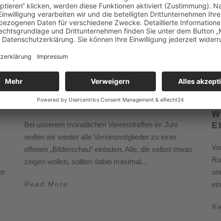
25. Mai 2026
13
VEREINSTREFFEN 5. JUNI
1
W
Bei unserem monatlichen Vereinstreffen im Juni
E
wollen wir wieder alle Vereinsmitglieder zu einer
Vo
offenen „Bilderschau“ einladen. Alle, die selbst etwas
Ru
zeigen wollen, sollten dabei maximal...
er
un
Read More
ei
R