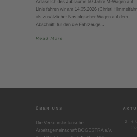
Anlässlich des Jubiläums 50 Jahre M-Wagen auf
Linie fahren wir am 14.05.2026 (Christi Himmelfahr
als zusätzlicher Nostalgischer Wagen auf dem
Abschnitt, für den die Fahrzeuge...
Read More
ÜBER UNS
AKTU
Die Verkehrshistorische
HI
202
Arbeitsgemeinschaft BOGESTRA e.V.