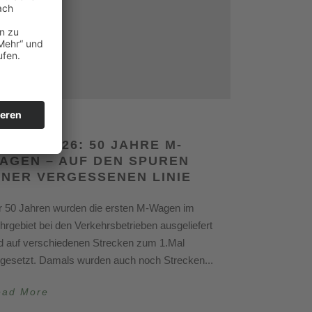
. Mai 2026
7. MAI 2026: 50 JAHRE M-
AGEN – AUF DEN SPUREN
INER VERGESSENEN LINIE
r 50 Jahren wurden die ersten M-Wagen im
hrgebiet bei den Verkehrsbetrieben ausgeliefert
d auf verschiedenen Strecken zum 1.Mal
ngesetzt. Damals wurden auch noch Strecken...
ead More