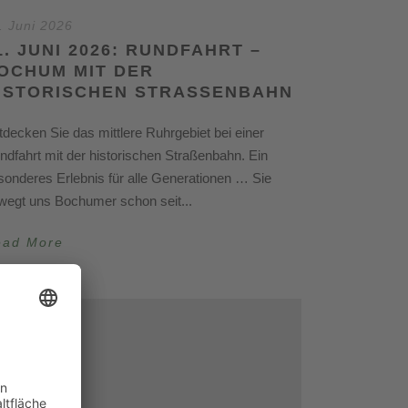
. Juni 2026
1. JUNI 2026: RUNDFAHRT –
OCHUM MIT DER
ISTORISCHEN STRASSENBAHN
tdecken Sie das mittlere Ruhrgebiet bei einer
ndfahrt mit der historischen Straßenbahn. Ein
sonderes Erlebnis für alle Generationen … Sie
wegt uns Bochumer schon seit...
ead More