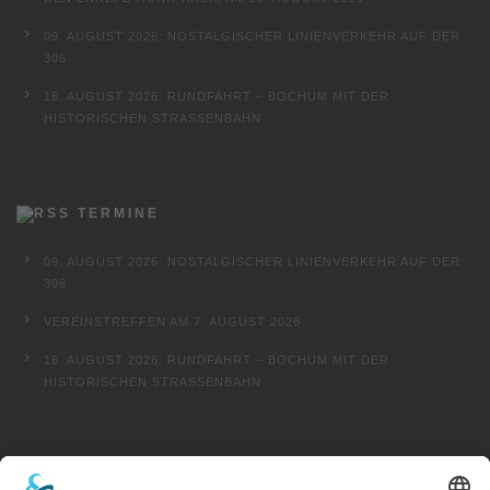
09. AUGUST 2026: NOSTALGISCHER LINIENVERKEHR AUF DER
306
16. AUGUST 2026: RUNDFAHRT – BOCHUM MIT DER
HISTORISCHEN STRASSENBAHN
TERMINE
09. AUGUST 2026: NOSTALGISCHER LINIENVERKEHR AUF DER
306
VEREINSTREFFEN AM 7. AUGUST 2026
16. AUGUST 2026: RUNDFAHRT – BOCHUM MIT DER
HISTORISCHEN STRASSENBAHN
FINDEN …