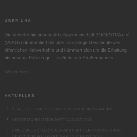
ÜBER UNS
Die Verkehrshistorische Arbeitsgemeinschaft BOGESTRA e.V.
(VhAG) dokumentiert die über 125-jährige Geschichte des
öffentlichen Nahverkehrs und kümmert sich um die Erhaltung
historischer Fahrzeuge – zunächst der Straßenbahnen.
Weiterlesen
AKTUELLES
9. AUGUST 2026: MODELLBUSVERKAUF IM TRAMSHOP
HISTORISCHES STICHWORT AUGUST 2026
EXKLUSIVE FOTOSONDERFAHRT MIT VER-KOM 209 DURCH
DEN ENNEPE-RUHR-KREIS AM 23. AUGUST 2026