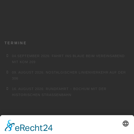
TERMINE
04.SEPTEMBER 2026: FAHRT INS BLAUE BEIM VEREINSABEND
MIT KOM 209
09. AUGUST 2026: NOSTALGISCHER LINIENVERKEHR AUF DER
306
16. AUGUST 2026: RUNDFAHRT – BOCHUM MIT DER
HISTORISCHEN STRASSENBAHN
FINDEN …