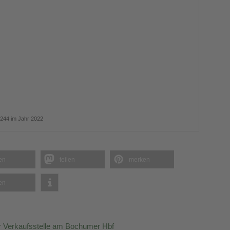
244 im Jahr 2022
len
teilen
merken
len
er Verkaufsstelle am Bochumer Hbf