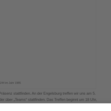
244 im Jahr 1985
Präsenz stattfinden. An der Engelsburg treffen wir uns am 5.
der über „Teams“ stattfinden. Das Treffen beginnt um 18 Uhr,