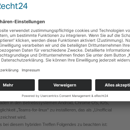
iskussion oder ein lockeres Gespräch.
Straßenbahnbetrieb Engelsburg ist eine Veranstaltung für
ine Teilnahme interessieren, wenden sich deswegen an uns per
 Mai 2023, 18 Uhr.
GESTRA-Gelände ist eine Bestätigung per E-Mail nötig.
beliebigen Betriebssystem öffnen. Das Programm Teams muss
nen des Links empfohlen wird. Als Browser können wir Chrome
diesem Browser sind uns unabhängig vom Betriebssystem
oft Produkt und erfordert die Zustimmung zu deren
haben.
rtabler als über den Browser möglich ist, kann dies
Bestandteil von Windows 11 und vom Abo-Modell Microsoft
g laden in den Betriebssystemen Android, Chrome OS, IOS,
hkeit „Teams-for-linux“ zu installieren, das als „Unofficial
ezeichnet wird.
bei diesem hybriden Treffen Folgendes zu beachten ist: