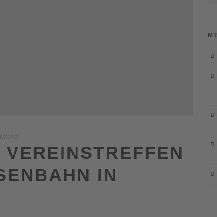
M
rmine
3: VEREINSTREFFEN
ENBAHN IN W