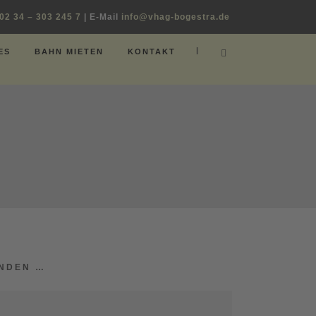
02 34 – 303 245 7
| E-Mail
info@vhag-bogestra.de
|
ES
BAHN MIETEN
KONTAKT
INDEN …