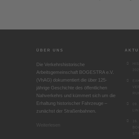
ÜBER UNS
AKTU
Die Verkehrshistorische
HI
202
Arbeitsgemeinschaft BOGESTRA e.V.
(VhAG) dokumentiert die über 125-
EX
jährige Geschichte des öffentlichen
VE
RU
Nahverkehrs und kümmert sich um die
Erhaltung historischer Fahrzeuge –
09
zunächst der Straßenbahnen.
LI
16
Weiterlesen
BO
ST