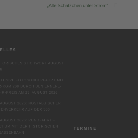
„Alte Schätzchen unter Strom“
ELLES
STORISCHES STICHWORT AUGUST
6
KLUSIVE FOTOSONDERFAHRT MIT
R-KOM 209 DURCH DEN ENNEPE-
HR-KREIS AM 23. AUGUST 2026
. AUGUST 2026: NOSTALGISCHER
NIENVERKEHR AUF DER 306
. AUGUST 2026: RUNDFAHRT –
CHUM MIT DER HISTORISCHEN
TERMINE
RASSENBAHN