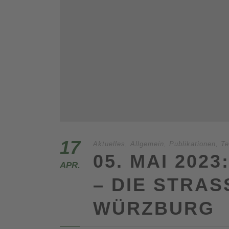
17
Aktuelles
,
Allgemein
,
Publikationen
,
Te
05. MAI 202
APR.
– DIE STRASS
ÜRZBURG