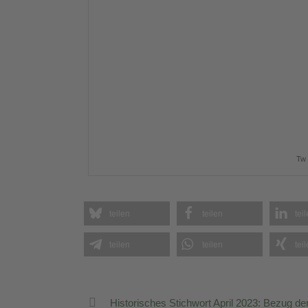
Tw 
teilen
teilen
tei
teilen
teilen
tei
Historisches Stichwort April 2023: Bezug d