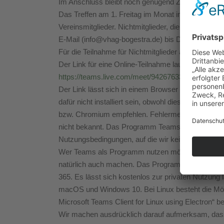
Im Anschluss bleibt noch genügend Zeit für eine D
Das Treffen am 1. Freitag im Monat im BOGESTRA-
Vereinsmitglieder. Nichtmitglieder, die sich für e
E-Mail (info@vhag-bogestra.de) bis Donnerstag, 4.
Für die Teilnahme für Nichtmitglieder auf dem BO
Der Link für eine Online-Teilnahme lautet:
https://teams.live.com/meet/9426763386061
Der Link lässt sich in einem Browser mit jedem 
dafür nicht installiert sein, obwohl dies beim Öff
bzw. Chromium empfehlen. Fehlermeldungen mit 
nicht bekannt. Das Programm Teams ist ein Micros
Nutzungsbedingungen, auf die wir keinen Einfluss 
Wer Teams als Programm nutzen möchte, was komfo
natürlich auch machen. Das Programm Teams ist 
365. Es lässt sich kostenlos zur privaten Nutzun
macOS und Windows 10. Bei Linux besteht die Möglic
Microsoft Teams Client for Linux using Electron“ b
Wir machen ausdrücklich darauf aufmerksam, dass 